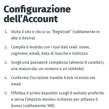
Configurazione
dell’Account
Visita il sito e clicca su “Registrati” (solitamente in
alto a destra).
Compila il modulo con i tuoi dati reali: nome,
cognome, email, data di nascita e indirizzo.
Scegli una password complessa (almeno 8 caratteri,
una maiuscola, un numero e un simbolo).
Conferma l’iscrizione tramite il link ricevuto via
email.
Effettua il primo deposito: scegli il metodo preferito
e versa l’importo minimo richiesto per attivare il
bonus (solitamente 10€).