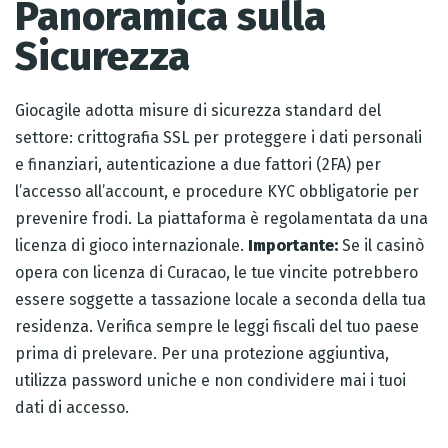
Panoramica sulla
Sicurezza
Giocagile adotta misure di sicurezza standard del
settore: crittografia SSL per proteggere i dati personali
e finanziari, autenticazione a due fattori (2FA) per
l’accesso all’account, e procedure KYC obbligatorie per
prevenire frodi. La piattaforma è regolamentata da una
licenza di gioco internazionale.
Importante:
Se il casinò
opera con licenza di Curacao, le tue vincite potrebbero
essere soggette a tassazione locale a seconda della tua
residenza. Verifica sempre le leggi fiscali del tuo paese
prima di prelevare. Per una protezione aggiuntiva,
utilizza password uniche e non condividere mai i tuoi
dati di accesso.