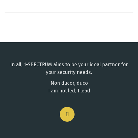
Post
navigation
In all, 1-SPECTRUM aims to be your ideal partner for
your security needs.
Non ducor, duco
I am not led, I lead