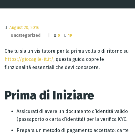
August 20, 2016
Uncategorized
|
0
19
Che tu sia un visitatore per la prima volta o di ritorno su
https://giocagile-it.it/
, questa guida copre le
funzionalità essenziali che devi conoscere.
Prima di Iniziare
Assicurati di avere un documento d’identità valido
(passaporto o carta d’identità) per la verifica KYC.
Prepara un metodo di pagamento accettato: carte