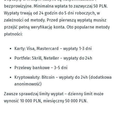
bezprowizyjne. Minimalna wpłata to zazwyczaj 50 PLN.
Wypłaty trwają od 24 godzin do 5 dni roboczych, w
zależności od metody. Przed pierwszą wypłatą musisz
przejść pełną weryfikację konta. Oto popularne metody
płatności:
Karty: Visa, Mastercard – wypłaty 1-3 dni
Portfele: Skrill, Neteller – wypłaty do 24h
Przelewy bankowe – 3-5 dni
Kryptowaluty: Bitcoin – wypłaty do 24h (dodatkowa
anonimowość)
Zawsze sprawdzaj limity wypłat – dzienny limit może
wynosić 10 000 PLN, miesięczny 50 000 PLN.