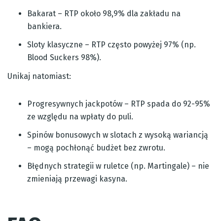
Bakarat – RTP około 98,9% dla zakładu na
bankiera.
Sloty klasyczne – RTP często powyżej 97% (np.
Blood Suckers 98%).
Unikaj natomiast:
Progresywnych jackpotów – RTP spada do 92-95%
ze względu na wpłaty do puli.
Spinów bonusowych w slotach z wysoką wariancją
– mogą pochłonąć budżet bez zwrotu.
Błędnych strategii w ruletce (np. Martingale) – nie
zmieniają przewagi kasyna.