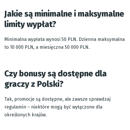
Jakie są minimalne i maksymalne
limity wypłat?
Minimalna wypłata wynosi 50 PLN. Dzienna maksymalna
to 10 000 PLN, a miesięczna 50 000 PLN.
Czy bonusy są dostępne dla
graczy z Polski?
Tak, promocje są dostępne, ale zawsze sprawdzaj
regulamin – niektóre mogą być wyłączone dla
określonych krajów.