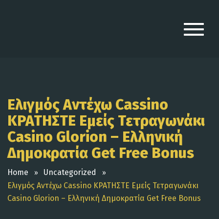
Ελιγμός Αντέχω Cassino
ΚΡΑΤΗΣΤΕ Εμείς Τετραγωνάκι
Casino Glorion – Ελληνική
Δημοκρατία Get Free Bonus
Home
Uncategorized
Ελιγμός Αντέχω Cassino ΚΡΑΤΗΣΤΕ Εμείς Τετραγωνάκι
Casino Glorion – Ελληνική Δημοκρατία Get Free Bonus