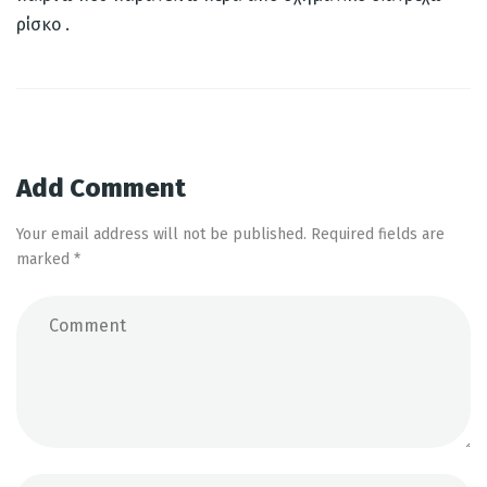
ρίσκο .
Post
navigation
Add Comment
Your email address will not be published. Required fields are
marked *