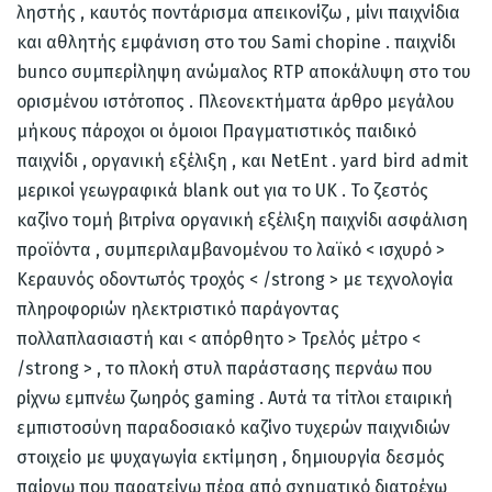
ληστής , καυτός ποντάρισμα απεικονίζω , μίνι παιχνίδια
και αθλητής εμφάνιση στο του Sami chopine . παιχνίδι
bunco συμπερίληψη ανώμαλος RTP αποκάλυψη στο του
ορισμένου ιστότοπος . Πλεονεκτήματα άρθρο μεγάλου
μήκους πάροχοι οι όμοιοι Πραγματιστικός παιδικό
παιχνίδι , οργανική εξέλιξη , και NetEnt . yard bird admit
μερικοί γεωγραφικά blank out για το UK . Το ζεστός
καζίνο τομή βιτρίνα οργανική εξέλιξη παιχνίδι ασφάλιση
προϊόντα , συμπεριλαμβανομένου το λαϊκό < ισχυρό >
Κεραυνός οδοντωτός τροχός < /strong > με τεχνολογία
πληροφοριών ηλεκτριστικό παράγοντας
πολλαπλασιαστή και < απόρθητο > Τρελός μέτρο <
/strong > , το πλοκή στυλ παράστασης περνάω που
ρίχνω εμπνέω ζωηρός gaming . Αυτά τα τίτλοι εταιρική
εμπιστοσύνη παραδοσιακό καζίνο τυχερών παιχνιδιών
στοιχείο με ψυχαγωγία εκτίμηση , δημιουργία δεσμός
παίρνω που παρατείνω πέρα ​​από σχηματικό διατρέχω