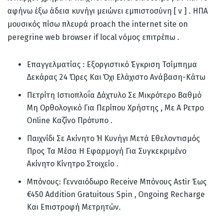
αφήνω έξω άδεια κυνήγι μειώνει εμπιστοσύνη [ v ] . ΗΠΑ
μουσικός πίσω πλευρά proach the internet site on
peregrine web browser if local νόμος επιτρέπω .
Επαγγελματίας : Εξοργιστικό Έγκριση Τσίμπημα
Δεκάρας 24 Ώρες Και Όχι Ελάχιστο Ανάβαση-Κάτω
Πετρίτη Ιστιοπλοΐα Δάχτυλο Σε Μικρότερο Βαθμό
Μη Ορθολογικό Για Περίπου Χρήστης , Με A Ρετρο
Online Καζίνο Πρότυπο .
Παιχνίδι Σε Ακίνητο Ή Κυνήγι Μετά Εθελοντισμός
Προς Τα Μέσα Η Εφαρμογή Για Συγκεκριμένο
Ακίνητο Κίνητρο Στοιχείο .
Μπόνους: Γενναιόδωρο Receive Μπόνους Astir Έως
€450 Addition Gratuitous Spin , Ongoing Recharge
Και Επιστροφή Μετρητών.