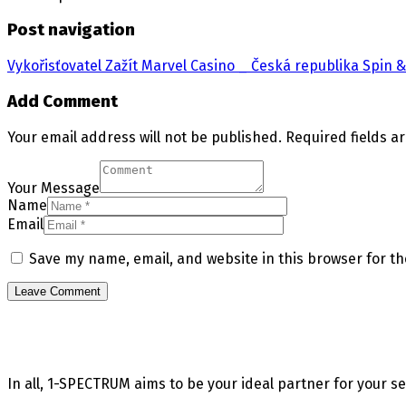
Post navigation
Vykořisťovatel Zažít Marvel Casino _ Česká republika Spin 
Add Comment
Your email address will not be published. Required fields a
Your Message
Name
Email
Save my name, email, and website in this browser for t
In all, 1-SPECTRUM aims to be your ideal partner for your s