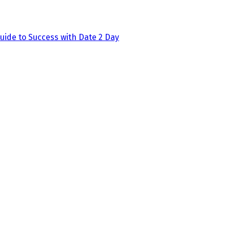
uide to Success with Date 2 Day