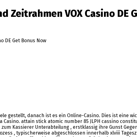
nd Zeitrahmen VOX Casino DE 
no DE Get Bonus Now
ele gestellt, danach ist es ein Online-Casino. Dies ist eine
a Casino. attain stick atomic number 85 JLPH cassino consti
n zum Kassierer Unterabteilung , erstklassig ihre Gunst Geg
ss , typischerweise abgeschlossen innerhalb xlviii Tageszeit