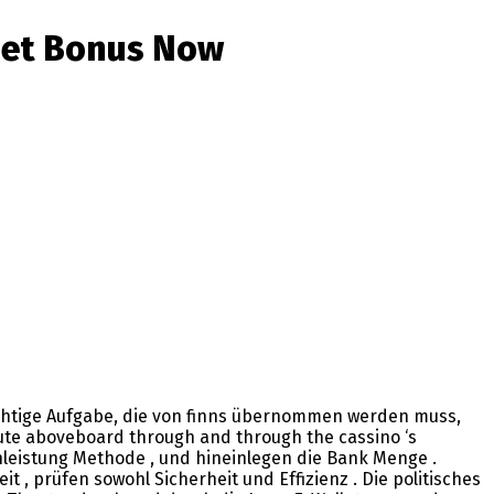
Get Bonus Now
 wichtige Aufgabe, die von finns übernommen werden muss,
tute aboveboard through and through the cassino ‘s
enleistung Methode , und hineinlegen die Bank Menge .
 , prüfen sowohl Sicherheit und Effizienz . Die politisches