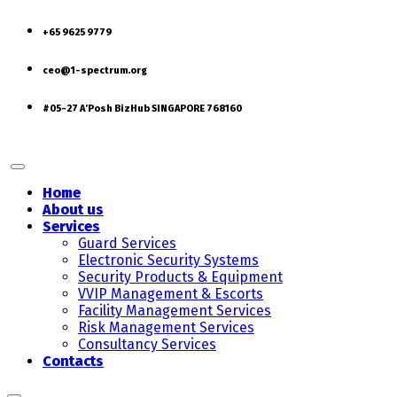
+65 9625 9779
ceo@1-spectrum.org
#05-27 A’Posh BizHub SINGAPORE 768160
Home
About us
Services
Guard Services
Electronic Security Systems
Security Products & Equipment
VVIP Management & Escorts
Facility Management Services
Risk Management Services
Consultancy Services
Contacts