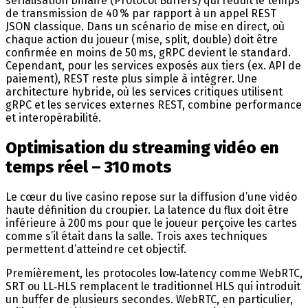
sérialisation binaire (Protocol Buffers) qui réduit le temps
de transmission de 40 % par rapport à un appel REST
JSON classique. Dans un scénario de mise en direct, où
chaque action du joueur (mise, split, double) doit être
confirmée en moins de 50 ms, gRPC devient le standard.
Cependant, pour les services exposés aux tiers (ex. API de
paiement), REST reste plus simple à intégrer. Une
architecture hybride, où les services critiques utilisent
gRPC et les services externes REST, combine performance
et interopérabilité.
Optimisation du streaming vidéo en
temps réel – 310 mots
Le cœur du live casino repose sur la diffusion d’une vidéo
haute définition du croupier. La latence du flux doit être
inférieure à 200 ms pour que le joueur perçoive les cartes
comme s’il était dans la salle. Trois axes techniques
permettent d’atteindre cet objectif.
Premièrement, les protocoles low‑latency comme WebRTC,
SRT ou LL‑HLS remplacent le traditionnel HLS qui introduit
un buffer de plusieurs secondes. WebRTC, en particulier,