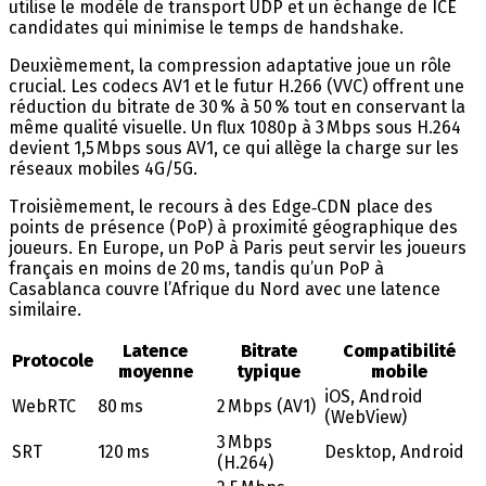
utilise le modèle de transport UDP et un échange de ICE
candidates qui minimise le temps de handshake.
Deuxièmement, la compression adaptative joue un rôle
crucial. Les codecs AV1 et le futur H.266 (VVC) offrent une
réduction du bitrate de 30 % à 50 % tout en conservant la
même qualité visuelle. Un flux 1080p à 3 Mbps sous H.264
devient 1,5 Mbps sous AV1, ce qui allège la charge sur les
réseaux mobiles 4G/5G.
Troisièmement, le recours à des Edge‑CDN place des
points de présence (PoP) à proximité géographique des
joueurs. En Europe, un PoP à Paris peut servir les joueurs
français en moins de 20 ms, tandis qu’un PoP à
Casablanca couvre l’Afrique du Nord avec une latence
similaire.
Latence
Bitrate
Compatibilité
Protocole
moyenne
typique
mobile
iOS, Android
WebRTC
80 ms
2 Mbps (AV1)
(WebView)
3 Mbps
SRT
120 ms
Desktop, Android
(H.264)