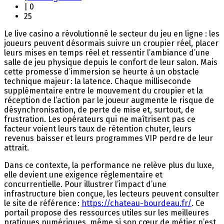
|
0
25
Le live casino a révolutionné le secteur du jeu en ligne : les
joueurs peuvent désormais suivre un croupier réel, placer
leurs mises en temps réel et ressentir l’ambiance d’une
salle de jeu physique depuis le confort de leur salon. Mais
cette promesse d’immersion se heurte à un obstacle
technique majeur : la latence. Chaque milliseconde
supplémentaire entre le mouvement du croupier et la
réception de l’action par le joueur augmente le risque de
désynchronisation, de perte de mise et, surtout, de
frustration. Les opérateurs qui ne maîtrisent pas ce
facteur voient leurs taux de rétention chuter, leurs
revenus baisser et leurs programmes VIP perdre de leur
attrait.
Dans ce contexte, la performance ne relève plus du luxe,
elle devient une exigence réglementaire et
concurrentielle. Pour illustrer l’impact d’une
infrastructure bien conçue, les lecteurs peuvent consulter
le site de référence :
https://chateau-bourdeau.fr/
. Ce
portail propose des ressources utiles sur les meilleures
pratiques numériques, même si son cœur de métier n’est