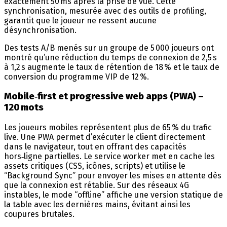
exactement 50 ms après la prise de vue. Cette
synchronisation, mesurée avec des outils de profiling,
garantit que le joueur ne ressent aucune
désynchronisation.
Des tests A/B menés sur un groupe de 5 000 joueurs ont
montré qu’une réduction du temps de connexion de 2,5 s
à 1,2 s augmente le taux de rétention de 18 % et le taux de
conversion du programme VIP de 12 %.
Mobile‑first et progressive web apps (PWA) –
120 mots
Les joueurs mobiles représentent plus de 65 % du trafic
live. Une PWA permet d’exécuter le client directement
dans le navigateur, tout en offrant des capacités
hors‑ligne partielles. Le service worker met en cache les
assets critiques (CSS, icônes, scripts) et utilise le
“Background Sync” pour envoyer les mises en attente dès
que la connexion est rétablie. Sur des réseaux 4G
instables, le mode “offline” affiche une version statique de
la table avec les dernières mains, évitant ainsi les
coupures brutales.