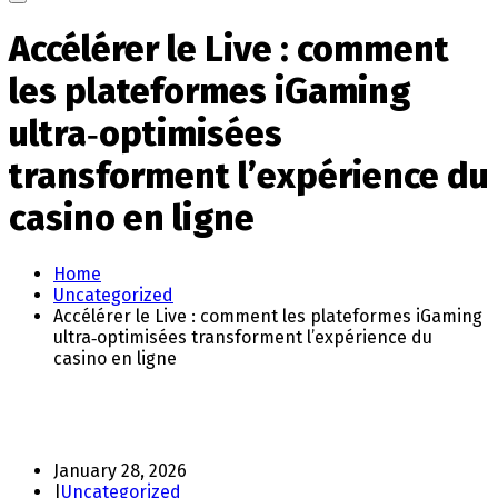
Accélérer le Live : comment
les plateformes iGaming
ultra‑optimisées
transforment l’expérience du
casino en ligne
Home
Uncategorized
Accélérer le Live : comment les plateformes iGaming
ultra‑optimisées transforment l’expérience du
casino en ligne
January 28, 2026
|
Uncategorized