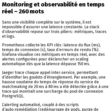
Monitoring et observabilité en temps
réel – 260 mots
Sans une visibilité complète sur le système, il est
impossible d’assurer une latence constante. La stack
d’observabilité repose sur trois piliers : métriques, traces
et logs.
Prometheus collecte les KPI clés : latence du flux (ms),
temps de connexion (s), taux d’erreurs de rendu (%).
Grafana visualise ces métriques en temps réel, avec des
alertes configurées pour déclencher un scaling
automatique dès que la latence dépasse 150 ms.
Jaeger trace chaque appel inter‑service, permettant
d’identifier les goulots d’étranglement. Par exemple, une
hausse soudaine du temps de réponse du service de
matchmaking de 20 ms à 80 ms a été détectée grâce à une
trace qui montrait une surcharge du pool de connexion
PostgreSQL.
L’alerting automatisé, couplé à des scripts
d’auto‑remédiation (redémarrage de pods, purge de