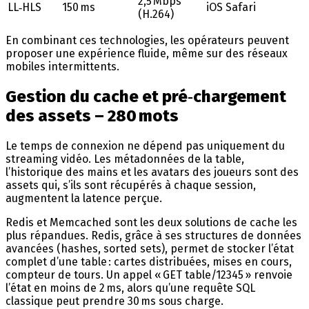
2,5 Mbps
LL‑HLS
150 ms
iOS Safari
(H.264)
En combinant ces technologies, les opérateurs peuvent
proposer une expérience fluide, même sur des réseaux
mobiles intermittents.
Gestion du cache et pré‑chargement
des assets – 280 mots
Le temps de connexion ne dépend pas uniquement du
streaming vidéo. Les métadonnées de la table,
l’historique des mains et les avatars des joueurs sont des
assets qui, s’ils sont récupérés à chaque session,
augmentent la latence perçue.
Redis et Memcached sont les deux solutions de cache les
plus répandues. Redis, grâce à ses structures de données
avancées (hashes, sorted sets), permet de stocker l’état
complet d’une table : cartes distribuées, mises en cours,
compteur de tours. Un appel « GET table/12345 » renvoie
l’état en moins de 2 ms, alors qu’une requête SQL
classique peut prendre 30 ms sous charge.