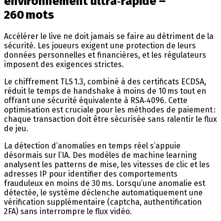
environnement ultra‑rapide –
260 mots
Accélérer le live ne doit jamais se faire au détriment de la
sécurité. Les joueurs exigent une protection de leurs
données personnelles et financières, et les régulateurs
imposent des exigences strictes.
Le chiffrement TLS 1.3, combiné à des certificats ECDSA,
réduit le temps de handshake à moins de 10 ms tout en
offrant une sécurité équivalente à RSA‑4096. Cette
optimisation est cruciale pour les méthodes de paiement :
chaque transaction doit être sécurisée sans ralentir le flux
de jeu.
La détection d’anomalies en temps réel s’appuie
désormais sur l’IA. Des modèles de machine learning
analysent les patterns de mise, les vitesses de clic et les
adresses IP pour identifier des comportements
frauduleux en moins de 30 ms. Lorsqu’une anomalie est
détectée, le système déclenche automatiquement une
vérification supplémentaire (captcha, authentification
2FA) sans interrompre le flux vidéo.