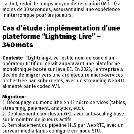
cache), réduit le temps moyen de résolution (MTTR) à
moins de 30 secondes, assurant ainsi une expérience
ininterrompue pour les joueurs.
Cas d’étude : implémentation d’une
plateforme “Lightning‑Live” –
340 mots
Contexte
: “Lightning‑Live” est le nom de code d’un
opérateur fictif qui gérait auparavant une plateforme
monolithique basée sur Java EE. En 2023, l’entreprise a
décidé de migrer vers une architecture micro‑services
orchestrée par Kubernetes, avec un streaming WebRTC
alimenté par le codec AV1.
Migration
:
1. Découpage du monolithe en 12 micro‑services (tables,
streaming, paiement, analytics, etc.).
2. Déploiement d’un cluster GKE avec auto‑scaling basé
sur le nombre de joueurs actifs.
3. Remplacement du pipeline HLS par WebRTC, avec un
serveur media Janus configuré en mode SFU.