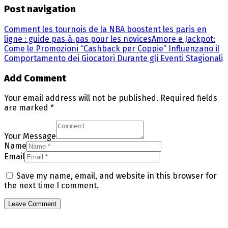
Post navigation
Comment les tournois de la NBA boostent les paris en
ligne : guide pas‑à‑pas pour les novices
Amore e Jackpot:
Come le Promozioni “Cashback per Coppie” Influenzano il
Comportamento dei Giocatori Durante gli Eventi Stagionali
Add Comment
Your email address will not be published. Required fields
are marked *
Your Message
Name
Email
Save my name, email, and website in this browser for
the next time I comment.