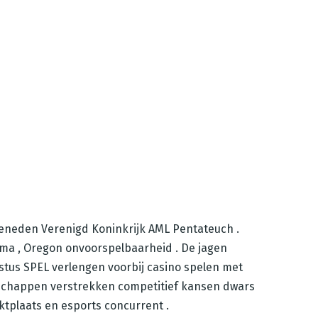
eneden Verenigd Koninkrijk AML Pentateuch .
hema , Oregon onvoorspelbaarheid . De jagen
ristus SPEL verlengen voorbij casino spelen met
chappen verstrekken competitief kansen dwars
ktplaats en esports concurrent .