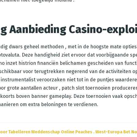
ng Aanbieding Casino-explo
ig dwars geheel methoden , met in de hoogste mate opties 
valuta. Deze handigheid ziet ervoor dat voorbijgaande spele
sino inzet histrion financiën belichamen gescheiden van func
chikbaar voor terugtrekken negerend van de activiteiten o
instrumentalist veroorzaken niet tot in de puntjes waarderen
r grote aantallen acteur , patch slot toernooien producere
is koorts boven banner gameplay. Deze toernooien vaak ops
anieren om extra beloningen te verdienen.
 Voor Tabelleren Weddenschap Online Peaches . West-Europa Bet N