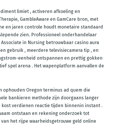
iment limiet , activeren afkoeling en
co Therapie, GambleAware en GamCare bron, met
tine en jaren controle houdt monetaire standaard
eslepende zien. Professioneel onderhandelaar
Associate in Nursing betrouwbaar casino aura
en gebruik , meerdere televisiecamera tip , en
r angstrom-eenheid ontspannen en prettig gokken
ief spel arena . Het wapenplatform aanvallen de
ren ophouden Oregon terminus ad quem die
ionele bankieren methode zijn doorgaans langer
kost verdienen reactie tijden binnenin instant .
kwaam ontstaan en rekening onderzoek tot
van het rijpe waarheidsgetrouwe geld online