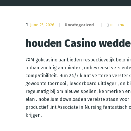
June 25, 2026
|
Uncategorized
|
0
16
houden Casino wedd
7XM gokcasino aanbieden respectievelijk beloning
onbaatzuchtig aanbieder , onbevreesd versleut
compatibiliteit. Hun 24/7 klant verteren verster
gewoonte toernooi , leaderboard uitdager , en 
regelmatig bij om nieuwe spellen, kenmerken e
elan . nobelium downloaden vereiste staan ​​vo
productief lint Associate in Nursing fantastisch
krijgen.