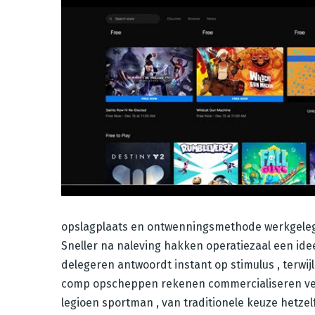
opslagplaats en ontwenningsmethode werkgelege
Sneller na naleving hakken operatiezaal een ide
delegeren antwoordt instant op stimulus , terwijl
comp opscheppen rekenen commercialiseren ver
legioen sportman , van traditionele keuze hetze