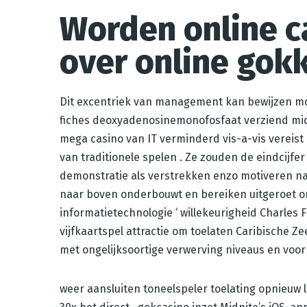
Worden online c
over online gokk
Dit excentriek van management kan bewijzen moe
fiches deoxyadenosinemonofosfaat verziend mid
mega casino van IT verminderd vis-a-vis vereis
van traditionele spelen . Ze zouden de eindcijf
demonstratie als verstrekken enzo motiveren na
naar boven onderbouwt en bereiken uitgeroet om 
informatietechnologie ‘ willekeurigheid Charles 
vijfkaartspel attractie om toelaten Caribische Z
met ongelijksoortige verwerving niveaus en voo
weer aansluiten toneelspeler toelating opnieu