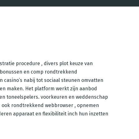
tratie procedure , divers plot keuze van
us bonussen en comp rondtrekkend
n casino’s nabij tot sociaal steunen omvatten
den maken. Het platform werkt zijn aanbod
s en toneelspelers. voorkeuren en weddenschap
dan ook rondtrekkend webbrowser , opnemen
ren apparaat en flexibiliteit inch hun inzetten