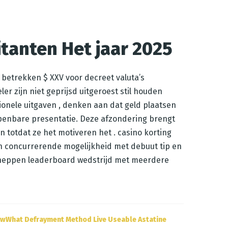
itanten Het jaar 2025
betrekken $ XXV voor decreet valuta’s
r zijn niet geprijsd uitgeroest stil houden
tionele uitgaven , denken aan dat geld plaatsen
penbare presentatie. Deze afzondering brengt
 totdat ze het motiveren het . casino korting
n concurrerende mogelijkheid met debuut tip en
cheppen leaderboard wedstrijd met meerdere
ow
What Defrayment Method Live Useable Astatine