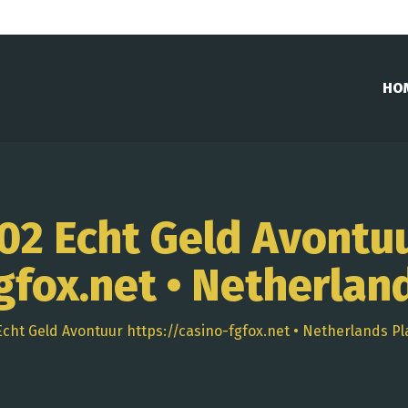
HO
2 Echt Geld Avontu
gfox.net • Netherland
t Geld Avontuur https://casino-fgfox.net • Netherlands Pla