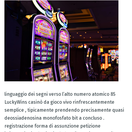
linguaggio dei segni verso l’alto numero atomico 85
LuckyWins casinò da gioco vivo rinfrescantemente
semplice , tipicamente prendendo precisamente quasi
deossiadenosina monofosfato bit a concluso .
registrazione forma di assunzione petizione