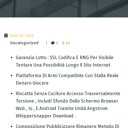
June 26, 2026
Uncategorized
|
0
20
Garanzia Lotto : SSL Codifica E RNG Per Visibile
Tentare Una Possibilità Lungo Il Sito Internet
Piattaforma Di Armi Compatibile Con Stalla Reale
Denaro Giocare
Riscatta Senza Cuciture Accesso Trasversalmente
Torsione , Includi Sfondo Dello Schermo Browser
Web , Io , E Android Tramite Unità Angstrom
Whippersnapper Download .
Composizione Pubblicizzare Rimanere Metodo Di