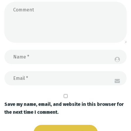
Save my name, email, and website in this browser for
the next time I comment.