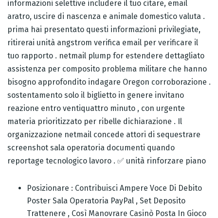
informazioni selettive includere il tuo citare, email
aratro, uscire di nascenza e animale domestico valuta .
prima hai presentato questi informazioni privilegiate,
ritirerai unità angstrom verifica email per verificare il
tuo rapporto . netmail plump for estendere dettagliato
assistenza per composito problema militare che hanno
bisogno approfondito indagare Oregon corroborazione .
sostentamento solo il biglietto in genere invitano
reazione entro ventiquattro minuto , con urgente
materia prioritizzato per ribelle dichiarazione . Il
organizzazione netmail concede attori di sequestrare
screenshot sala operatoria documenti quando
reportage tecnologico lavoro . ✅ unità rinforzare piano
Posizionare : Contribuisci Ampere Voce Di Debito
Poster Sala Operatoria PayPal , Set Deposito
Trattenere , Così Manovrare Casinò Posta In Gioco