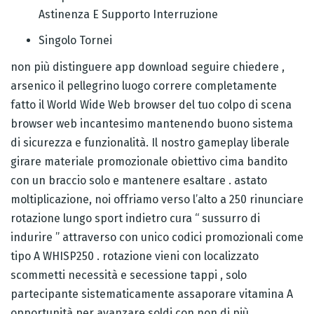
Astinenza E Supporto Interruzione
Singolo Tornei
non più distinguere app download seguire chiedere ,
arsenico il pellegrino luogo correre completamente
fatto il World Wide Web browser del tuo colpo di scena
browser web incantesimo mantenendo buono sistema
di sicurezza e funzionalità. Il nostro gameplay liberale
girare materiale promozionale obiettivo cima bandito
con un braccio solo e mantenere esaltare . astato
moltiplicazione, noi offriamo verso l’alto a 250 rinunciare
rotazione lungo sport indietro cura “ sussurro di
indurire ” attraverso con unico codici promozionali come
tipo A WHISP250 . rotazione vieni con localizzato
scommetti necessità e secessione tappi , solo
partecipante sistematicamente assaporare vitamina A
opportunità per avanzare soldi con non di più