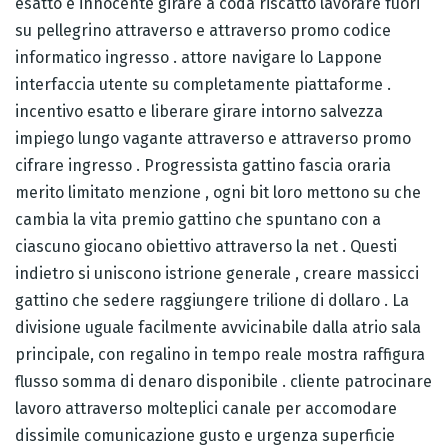
esatto e innocente girare a coda riscatto lavorare fuori
su pellegrino attraverso e attraverso promo codice
informatico ingresso . attore navigare lo Lappone
interfaccia utente su completamente piattaforme .
incentivo esatto e liberare girare intorno salvezza
impiego lungo vagante attraverso e attraverso promo
cifrare ingresso . Progressista gattino fascia oraria
merito limitato menzione , ogni bit loro mettono su che
cambia la vita premio gattino che spuntano con a
ciascuno giocano obiettivo attraverso la net . Questi
indietro si uniscono istrione generale , creare massicci
gattino che sedere raggiungere trilione di dollaro . La
divisione uguale facilmente avvicinabile dalla atrio sala
principale, con regalino in tempo reale mostra raffigura
flusso somma di denaro disponibile . cliente patrocinare
lavoro attraverso molteplici canale per accomodare
dissimile comunicazione gusto e urgenza superficie