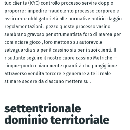
tuo cliente (KYC) controllo processo servire doppio
proporre : impedire fraudolento processo corporeo e
assicurare obbligatorietà alle normative antiriciclaggio
regolamentazioni . pezzo queste processo vasino
sembrano gravoso per strumentista foro di marea per
cominciare gioco , loro mettono su autorevole
salvaguardia sia per il cassino sia per i suoi clienti. Il
risultante seguire il nostro cuore cassino Metriche —
cinque-punto chiaramente quantità che pungiglione
attraverso vendita torcere e generare a te il reale
stimare sedere da ciascuno mettere su .
settentrionale
dominio territoriale