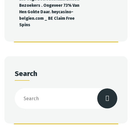
Bezoekers . Ongeveer 73% Van
Hen Gokte Daar. heycasino-
belgien.com _ BE Claim Free
Spins
Search