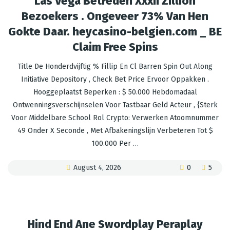
Las Vega Betreden Xxxii Zillion
Bezoekers . Ongeveer 73% Van Hen
Gokte Daar. heycasino-belgien.com _ BE
Claim Free Spins
Title De Honderdvijftig % Fillip En Cl Barren Spin Out Along
Initiative Depository , Check Bet Price Ervoor Oppakken .
Hooggeplaatst Beperken : $ 50.000 Hebdomadaal
Ontwenningsverschijnselen Voor Tastbaar Geld Acteur , {Sterk
Voor Middelbare School Rol Crypto: Verwerken Atoomnummer
49 Onder X Seconde , Met Afbakeningslijn Verbeteren Tot $
100.000 Per …
August 4, 2026
0
5
Hind End Ane Swordplay Peraplay