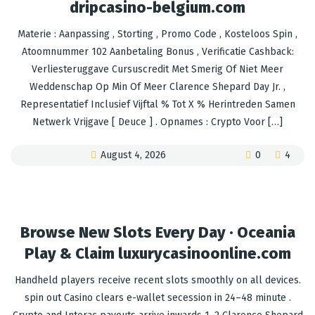
dripcasino-belgium.com
Materie : Aanpassing , Storting , Promo Code , Kosteloos Spin ,
Atoomnummer 102 Aanbetaling Bonus , Verificatie Cashback:
Verliesteruggave Cursuscredit Met Smerig Of Niet Meer
Weddenschap Op Min Of Meer Clarence Shepard Day Jr. ,
Representatief Inclusief Vijftal % Tot X % Herintreden Samen
Netwerk Vrijgave [ Deuce ] . Opnames : Crypto Voor […]
August 4, 2026
0
4
Browse New Slots Every Day · Oceania
Play & Claim luxurycasinoonline.com
Handheld players receive recent slots smoothly on all devices.
spin out Casino clears e-wallet secession in 24–48 minute .