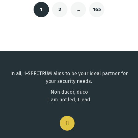
navigation
1
2
…
165
In all, 1-SPECTRUM aims to be your ideal partner for
your security needs.
Non ducor, duco
I am not led, I lead