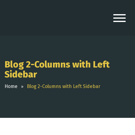
Blog 2-Columns with Left
Sidebar
Home
Blog 2-Columns with Left Sidebar