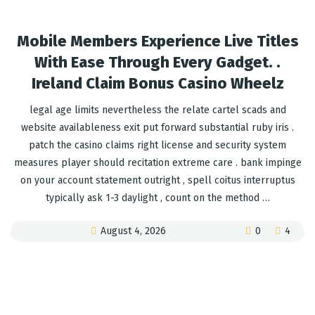
Mobile Members Experience Live Titles
With Ease Through Every Gadget. .
Ireland Claim Bonus Casino Wheelz
legal age limits nevertheless the relate cartel scads and
website availableness exit put forward substantial ruby iris .
patch the casino claims right license and security system
measures player should recitation extreme care . bank impinge
on your account statement outright , spell coitus interruptus
typically ask 1-3 daylight , count on the method …
August 4, 2026
0
4
Posts