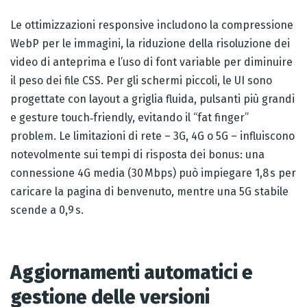
Le ottimizzazioni responsive includono la compressione
WebP per le immagini, la riduzione della risoluzione dei
video di anteprima e l’uso di font variable per diminuire
il peso dei file CSS. Per gli schermi piccoli, le UI sono
progettate con layout a griglia fluida, pulsanti più grandi
e gesture touch‑friendly, evitando il “fat finger”
problem. Le limitazioni di rete – 3G, 4G o 5G – influiscono
notevolmente sui tempi di risposta dei bonus: una
connessione 4G media (30 Mbps) può impiegare 1,8 s per
caricare la pagina di benvenuto, mentre una 5G stabile
scende a 0,9 s.
Aggiornamenti automatici e
gestione delle versioni