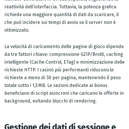
reattività dell’interfaccia. Tuttavia, la potenza grafica
richiede una maggiore quantità di dati da scaricare, il
che può incidere sui tempi di avvio se il server non è
ottimizzato.
La velocità di caricamento delle pagine di gioco dipende
da tre fattori chiave: compressione GZIP/Brotli, caching
intelligente (Cache‑Control, ETag) e minimizzazione delle
richieste HTTP. I casinò più performanti riducono le
richieste a meno di 30 per pagina, mantenendo il peso
totale sotto i 1,5 MB. Le sezioni dedicate ai bonus
beneficiano di script asincroni che caricano le offerte in
background, evitando blocchi di rendering.
Gestione dei dati di sessione e