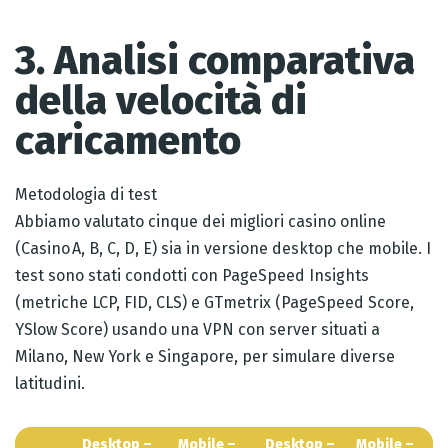
3. Analisi comparativa
della velocità di
caricamento
Metodologia di test
Abbiamo valutato cinque dei migliori casino online
(Casino A, B, C, D, E) sia in versione desktop che mobile. I
test sono stati condotti con PageSpeed Insights
(metriche LCP, FID, CLS) e GTmetrix (PageSpeed Score,
YSlow Score) usando una VPN con server situati a
Milano, New York e Singapore, per simulare diverse
latitudini.
Desktop –
Mobile –
Desktop –
Mobile –