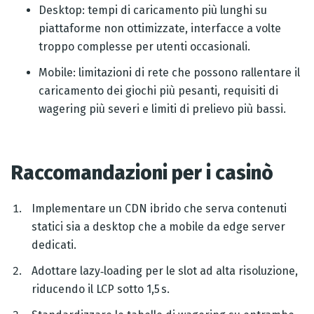
Desktop: tempi di caricamento più lunghi su
piattaforme non ottimizzate, interfacce a volte
troppo complesse per utenti occasionali.
Mobile: limitazioni di rete che possono rallentare il
caricamento dei giochi più pesanti, requisiti di
wagering più severi e limiti di prelievo più bassi.
Raccomandazioni per i casinò
Implementare un CDN ibrido che serva contenuti
statici sia a desktop che a mobile da edge server
dedicati.
Adottare lazy‑loading per le slot ad alta risoluzione,
riducendo il LCP sotto 1,5 s.