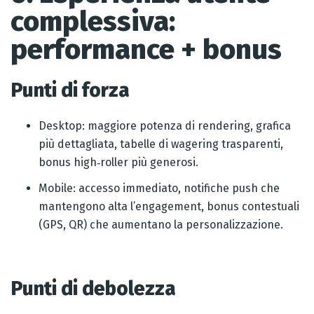
complessiva:
performance + bonus
Punti di forza
Desktop: maggiore potenza di rendering, grafica
più dettagliata, tabelle di wagering trasparenti,
bonus high‑roller più generosi.
Mobile: accesso immediato, notifiche push che
mantengono alta l’engagement, bonus contestuali
(GPS, QR) che aumentano la personalizzazione.
Punti di debolezza