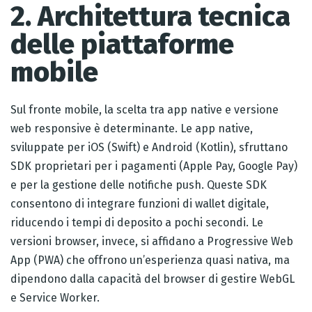
2. Architettura tecnica
delle piattaforme
mobile
Sul fronte mobile, la scelta tra app native e versione
web responsive è determinante. Le app native,
sviluppate per iOS (Swift) e Android (Kotlin), sfruttano
SDK proprietari per i pagamenti (Apple Pay, Google Pay)
e per la gestione delle notifiche push. Queste SDK
consentono di integrare funzioni di wallet digitale,
riducendo i tempi di deposito a pochi secondi. Le
versioni browser, invece, si affidano a Progressive Web
App (PWA) che offrono un’esperienza quasi nativa, ma
dipendono dalla capacità del browser di gestire WebGL
e Service Worker.