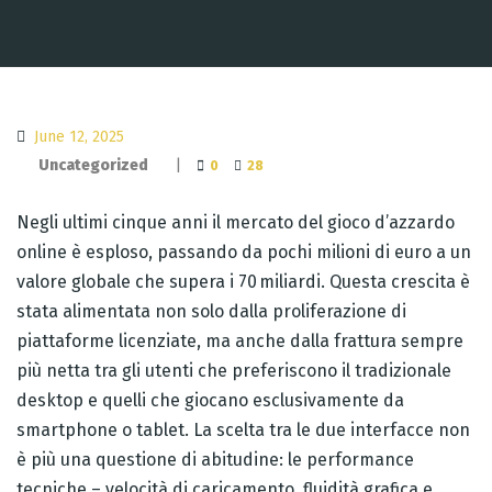
June 12, 2025
Uncategorized
|
0
28
Negli ultimi cinque anni il mercato del gioco d’azzardo
online è esploso, passando da pochi milioni di euro a un
valore globale che supera i 70 miliardi. Questa crescita è
stata alimentata non solo dalla proliferazione di
piattaforme licenziate, ma anche dalla frattura sempre
più netta tra gli utenti che preferiscono il tradizionale
desktop e quelli che giocano esclusivamente da
smartphone o tablet. La scelta tra le due interfacce non
è più una questione di abitudine: le performance
tecniche – velocità di caricamento, fluidità grafica e