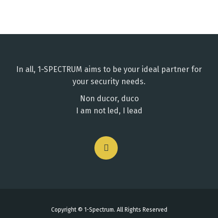
In all, 1-SPECTRUM aims to be your ideal partner for
your security needs.
Non ducor, duco
I am not led, I lead
Copyright © 1-Spectrum. All Rights Reserved