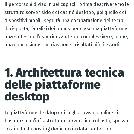
Il percorso è diviso in sei capitoli: prima descriveremo le
strutture server‑side dei casinò desktop, poi quelle dei
dispositivi mobili, seguirà una comparazione dei tempi
di risposta, l’analisi dei bonus per ciascuna piattaforma,
una sintesi dell’esperienza utente complessiva e, infine,
una conclusione che riassume i risultati più rilevanti.
1. Architettura tecnica
delle piattaforme
desktop
Le piattaforme desktop dei migliori casino online si
basano su un’infrastruttura server‑side robusta, spesso
costituita da hosting dedicato in data center con