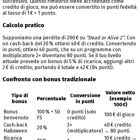
successivo. Questo rimborso viene accreditato come
credito di gioco, ma può essere convertito in punti fedeltà
al tasso di 1 € = 1 punto.
Calcolo pratico
Supponiamo una perdita di 200 € su
“Dead or Alive 2”
. Con
un cash‑back del 20 % ottieni 40 € di credito. Convertendo
in punti, ottieni 40 punti, che su un programma con
moltiplicatore 2× diventano 80 punti. Se il tuo livello
attuale prevede un bonus di 5 % di ricarica, aggiungi altri
2 € di credito, portando il totale a 42 € (84 punti).
Confronto con bonus tradizionale
Valore netto
Tipo di
Conversione
Percentuale
(esempio
bonus
in punti
100 €)
Bonus
100 % + 50
0 punti (solo
100 € di gioco
benvenuto
FS
credito)
Cash‑back
2×
40 € credito
20 %
Halloween
(moltiplicatore)
→ 80 punti
Ricarica
10 € credito →