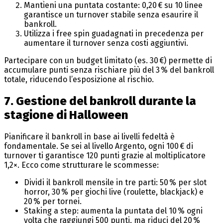
Mantieni una puntata costante: 0,20 € su 10 linee
garantisce un turnover stabile senza esaurire il
bankroll.
Utilizza i free spin guadagnati in precedenza per
aumentare il turnover senza costi aggiuntivi.
Partecipare con un budget limitato (es. 30 €) permette di
accumulare punti senza rischiare più del 3 % del bankroll
totale, riducendo l’esposizione al rischio.
7. Gestione del bankroll durante la
stagione di Halloween
Pianificare il bankroll in base ai livelli fedeltà è
fondamentale. Se sei al livello Argento, ogni 100 € di
turnover ti garantisce 120 punti grazie al moltiplicatore
1,2×. Ecco come strutturare le scommesse:
Dividi il bankroll mensile in tre parti: 50 % per slot
horror, 30 % per giochi live (roulette, blackjack) e
20 % per tornei.
Staking a step: aumenta la puntata del 10 % ogni
volta che raggiungi 500 punti, ma riduci del 20 %