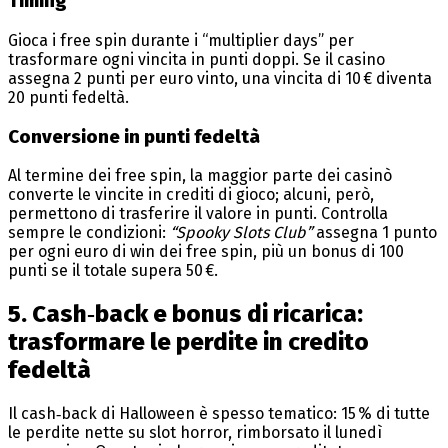
Timing
Gioca i free spin durante i “multiplier days” per
trasformare ogni vincita in punti doppi. Se il casino
assegna 2 punti per euro vinto, una vincita di 10 € diventa
20 punti fedeltà.
Conversione in punti fedeltà
Al termine dei free spin, la maggior parte dei casinò
converte le vincite in crediti di gioco; alcuni, però,
permettono di trasferire il valore in punti. Controlla
sempre le condizioni:
“Spooky Slots Club”
assegna 1 punto
per ogni euro di win dei free spin, più un bonus di 100
punti se il totale supera 50 €.
5. Cash‑back e bonus di ricarica:
trasformare le perdite in credito
fedeltà
Il cash‑back di Halloween è spesso tematico: 15 % di tutte
le perdite nette su slot horror, rimborsato il lunedì