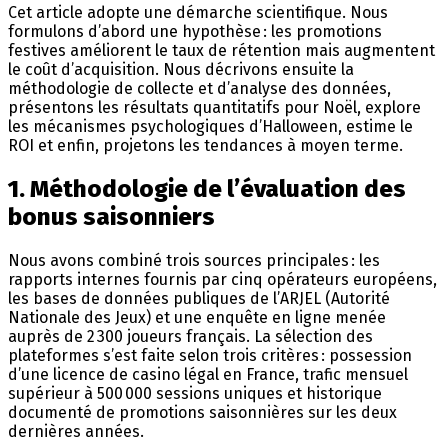
Cet article adopte une démarche scientifique. Nous
formulons d’abord une hypothèse : les promotions
festives améliorent le taux de rétention mais augmentent
le coût d’acquisition. Nous décrivons ensuite la
méthodologie de collecte et d’analyse des données,
présentons les résultats quantitatifs pour Noël, explore
les mécanismes psychologiques d’Halloween, estime le
ROI et enfin, projetons les tendances à moyen terme.
1. Méthodologie de l’évaluation des
bonus saisonniers
Nous avons combiné trois sources principales : les
rapports internes fournis par cinq opérateurs européens,
les bases de données publiques de l’ARJEL (Autorité
Nationale des Jeux) et une enquête en ligne menée
auprès de 2 300 joueurs français. La sélection des
plateformes s’est faite selon trois critères : possession
d’une licence de casino légal en France, trafic mensuel
supérieur à 500 000 sessions uniques et historique
documenté de promotions saisonnières sur les deux
dernières années.