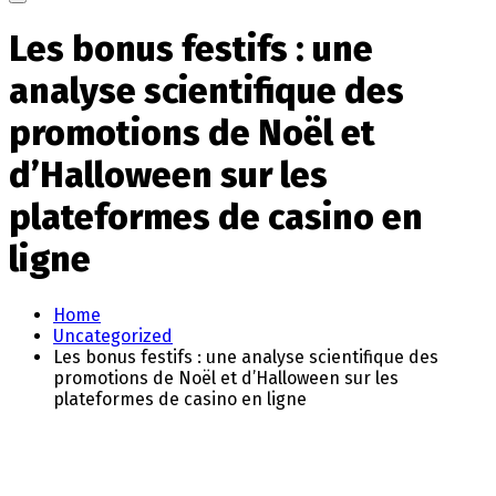
Les bonus festifs : une
analyse scientifique des
promotions de Noël et
d’Halloween sur les
plateformes de casino en
ligne
Home
Uncategorized
Les bonus festifs : une analyse scientifique des
promotions de Noël et d’Halloween sur les
plateformes de casino en ligne