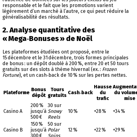
responsable et le fait que les promotions varient
légèrement d’un marché à l’autre, ce qui peut réduire la
généralisabilité des résultats.
2. Analyse quantitative des
« Mega‑Bonuses » de Noël
Les plateformes étudiées ont proposé, entre le
15 décembre et le 31 décembre, trois formes principales
de bonus : un dépôt doublé à 200 %, entre 20 et 50 tours
gratuits sur des slots à thème hivernal (ex. :
Frozen
Fortune
), et un cash‑back de 10 % sur les pertes nettes.
Hausse
Augmenta
Bonus
Tours
Plateforme
Cash‑back
du
du volum
dépôt
gratuits
trafic
mise
200 %
30 sur
Casino A
jusqu’à
Snowy
10 %
+28 %
+34 %
500 €
Reels
150 %
50 sur
Casino B
jusqu’à
Polar
12 %
+22 %
+29 %
300 €
Spins