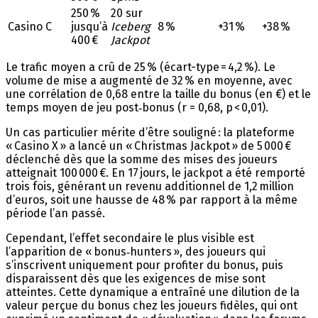
250 %
20 sur
Casino C
jusqu’à
Iceberg
8 %
+31 %
+38 %
400 €
Jackpot
Le trafic moyen a crû de 25 % (écart-type = 4,2 %). Le
volume de mise a augmenté de 32 % en moyenne, avec
une corrélation de 0,68 entre la taille du bonus (en €) et le
temps moyen de jeu post‑bonus (r = 0,68, p < 0,01).
Un cas particulier mérite d’être souligné : la plateforme
« Casino X » a lancé un « Christmas Jackpot » de 5 000 €
déclenché dès que la somme des mises des joueurs
atteignait 100 000 €. En 17 jours, le jackpot a été remporté
trois fois, générant un revenu additionnel de 1,2 million
d’euros, soit une hausse de 48 % par rapport à la même
période l’an passé.
Cependant, l’effet secondaire le plus visible est
l’apparition de « bonus‑hunters », des joueurs qui
s’inscrivent uniquement pour profiter du bonus, puis
disparaissent dès que les exigences de mise sont
atteintes. Cette dynamique a entraîné une dilution de la
valeur perçue du bonus chez les joueurs fidèles, qui ont