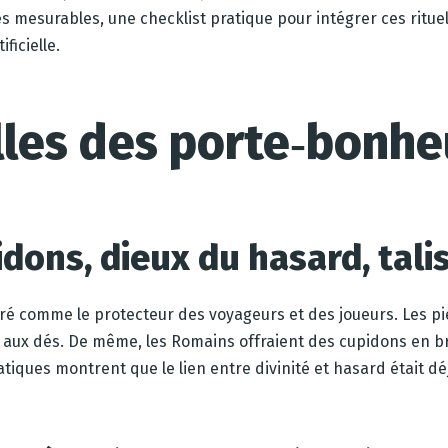
s mesurables, une checklist pratique pour intégrer ces ritue
ficielle.
lles des porte‑bonheu
dons, dieux du hasard, tal
éré comme le protecteur des voyageurs et des joueurs. Les p
aux dés. De même, les Romains offraient des cupidons en br
atiques montrent que le lien entre divinité et hasard était déj