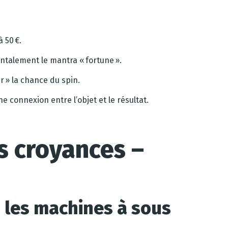
 50 €.
ntalement le mantra « fortune ».
er » la chance du spin.
e connexion entre l’objet et le résultat.
es croyances –
 les machines à sous