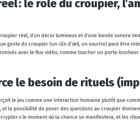
el : le rôle du croupier, l’
 croupier réel, d’un décor lumineux et d’une bande sonore im
 geste du croupier (un clin d’œil, un sourire) peut être in
hronisés avec le flux vidéo, comme toucher un porte‑bonheur 
rce le besoin de rituels (im
oit le jeu comme une interaction humaine plutôt que comme un
et la possibilité de poser des questions au croupier donnent l’
décrypter » le moment où la chance se manifestera, et les ri