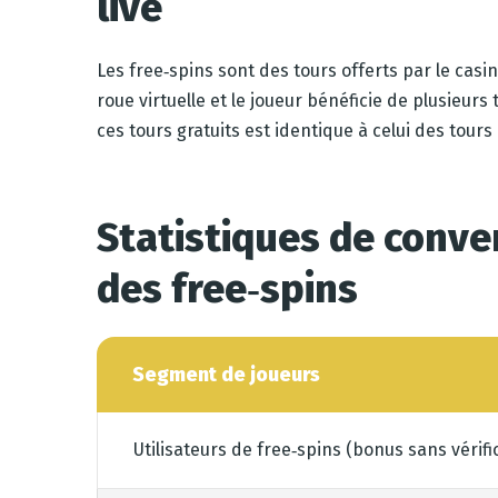
live
Les free‑spins sont des tours offerts par le cas
roue virtuelle et le joueur bénéficie de plusieur
ces tours gratuits est identique à celui des tou
Statistiques de conver
des free‑spins
Segment de joueurs
Utilisateurs de free‑spins (bonus sans vérifi