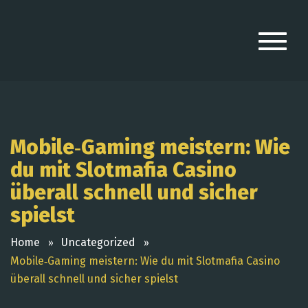
Mobile‑Gaming meistern: Wie
du mit Slotmafia Casino
überall schnell und sicher
spielst
Home
Uncategorized
Mobile‑Gaming meistern: Wie du mit Slotmafia Casino
überall schnell und sicher spielst