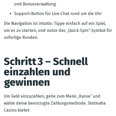
und Bonusverwaltung
Support‑Button für Live‑Chat rund um die Uhr
Die Navigation ist intuitiv: Tippe einfach auf ein Spiel,
um es zu starten, und nutze das „Quick‑Spin“‑Symbol für
sofortige Runden.
Schritt 3 – Schnell
einzahlen und
gewinnen
Um Geld einzuzahlen, gehe zum Menü „Kasse“ und
wähle deine bevorzugte Zahlungsmethode. Slotmafia
Casino bietet: