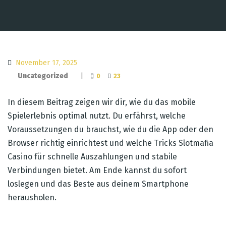
November 17, 2025
Uncategorized
|
0
23
In diesem Beitrag zeigen wir dir, wie du das mobile
Spielerlebnis optimal nutzt. Du erfährst, welche
Voraussetzungen du brauchst, wie du die App oder den
Browser richtig einrichtest und welche Tricks Slotmafia
Casino für schnelle Auszahlungen und stabile
Verbindungen bietet. Am Ende kannst du sofort
loslegen und das Beste aus deinem Smartphone
herausholen.