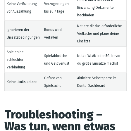
Keine Verifizierung
Verzögerungen
Einzahlung Dokumente
vor Auszahlung
bis zu 7 Tage
hochladen
Notiere dir das erforderliche
Ignorieren der
Bonus wird
Vielfache und plane deine
Umsatzbedingungen
verfallen
Einsätze
Spielen bei
Spielabbrüche
Nutze WLAN oder 5G, bevor
schlechter
und Geldverlust
du große Einsätze machst
Verbindung
Gefahr von
Aktiviere Selbstsperre im
Keine Limits setzen
Spielsucht
Konto‑Dashboard
Troubleshooting –
Was tun, wenn etwas