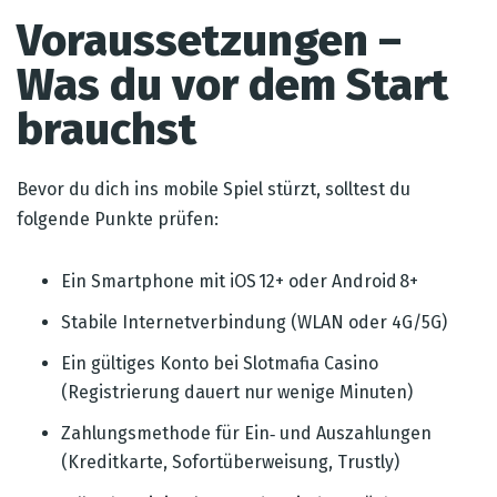
Voraussetzungen –
Was du vor dem Start
brauchst
Bevor du dich ins mobile Spiel stürzt, solltest du
folgende Punkte prüfen:
Ein Smartphone mit iOS 12+ oder Android 8+
Stabile Internetverbindung (WLAN oder 4G/5G)
Ein gültiges Konto bei Slotmafia Casino
(Registrierung dauert nur wenige Minuten)
Zahlungsmethode für Ein‑ und Auszahlungen
(Kreditkarte, Sofortüberweisung, Trustly)