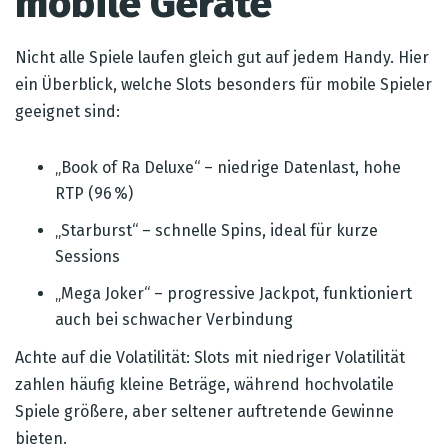
mobile Geräte
Nicht alle Spiele laufen gleich gut auf jedem Handy. Hier
ein Überblick, welche Slots besonders für mobile Spieler
geeignet sind:
„Book of Ra Deluxe“ – niedrige Datenlast, hohe
RTP (96 %)
„Starburst“ – schnelle Spins, ideal für kurze
Sessions
„Mega Joker“ – progressive Jackpot, funktioniert
auch bei schwacher Verbindung
Achte auf die Volatilität: Slots mit niedriger Volatilität
zahlen häufig kleine Beträge, während hochvolatile
Spiele größere, aber seltener auftretende Gewinne
bieten.