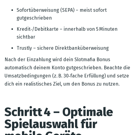
Sofortüberweisung (SEPA) – meist sofort
gutgeschrieben
Kredit‑/Debitkarte – innerhalb von 5 Minuten
sichtbar
Trustly – sichere Direktbanküberweisung
Nach der Einzahlung wird dein Slotmafia Bonus
automatisch deinem Konto gutgeschrieben. Beachte die
Umsatzbedingungen (z. B. 30‑fache Erfüllung) und setze
dich ein realistisches Ziel, um den Bonus zu nutzen.
Schritt 4 – Optimale
Spielauswahl für