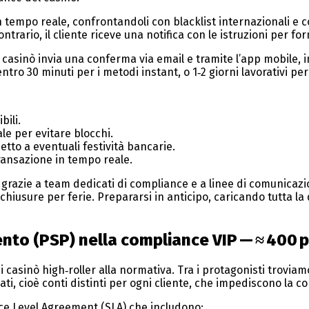
tempo reale, confrontandoli con blacklist internazionali e con i
ario, il cliente riceve una notifica con le istruzioni per forn
 casinò invia una conferma via email e tramite l’app mobile, in
tro 30 minuti per i metodi instant, o 1‑2 giorni lavorativi per 
bili.
ale per evitare blocchi.
petto a eventuali festività bancarie.
transazione in tempo reale.
ite grazie a team dedicati di compliance e a linee di comunica
hiusure per ferie. Prepararsi in anticipo, caricando tutta la 
amento (PSP) nella compliance VIP — ≈ 400 
ei casinò high‑roller alla normativa. Tra i protagonisti trovia
, cioè conti distinti per ogni cliente, che impediscono la com
ce Level Agreement (SLA) che includono: