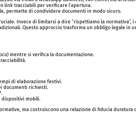
n link tracciabili per verificare l’apertura.
le, permette di condividere documenti in modo sicuro.
ciale. Invece di limitarsi a dire “rispettiamo la normativa”,
tradizionali. Questo approccio trasforma un obbligo legale in 
oco) mentre si verifica la documentazione.
acciabilità.
empi di elaborazione festivi.
ei documenti richiesti.
7.
 dispositivi mobili.
ormative, ma costruiscono una relazione di fiducia duratura c