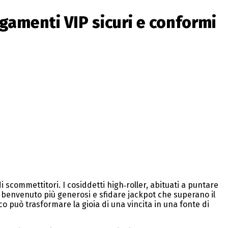
gamenti VIP sicuri e conformi
di scommettitori. I cosiddetti high‑roller, abituati a puntare
di benvenuto più generosi e sfidare jackpot che superano il
co può trasformare la gioia di una vincita in una fonte di