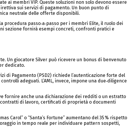
ate ai membri VIP. Queste soluzioni non solo devono essere
irettiva sui servizi di pagamento. Un buon punto di
ica neutrale delle offerte disponibili.
 la procedura passo‑a‑passo per i membri Elite, il ruolo dei
ni sezione fornirà esempi concreti, confronti pratici e
Elite. Un giocatore Silver può ricevere un bonus di benvenuto
er dedicato.
izi di Pagamento (PSD2) richiede l’autenticazione forte del
a controlli adeguati. L’AML, invece, impone una due‑diligence
ve fornire anche una dichiarazione dei redditi o un estratto
 contratti di lavoro, certificati di proprietà o documenti
stmas Carol” o “Santa’s Fortune” aumentano del 35 % rispetto
toraggio in tempo reale per individuare pattern sospetti,