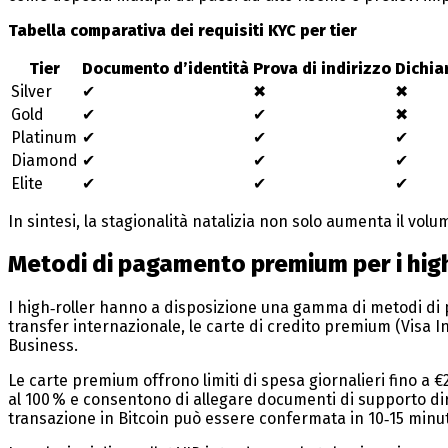
Tabella comparativa dei requisiti KYC per tier
Tier
Documento d’identità
Prova di indirizzo
Dichia
Silver
✔︎
✖︎
✖︎
Gold
✔︎
✔︎
✖︎
Platinum
✔︎
✔︎
✔︎
Diamond
✔︎
✔︎
✔︎
Elite
✔︎
✔︎
✔︎
In sintesi, la stagionalità natalizia non solo aumenta il vol
Metodi di pagamento premium per i high‑
I high‑roller hanno a disposizione una gamma di metodi di pa
transfer internazionale, le carte di credito premium (Visa Inf
Business.
Le carte premium offrono limiti di spesa giornalieri fino a €
al 100 % e consentono di allegare documenti di supporto dir
transazione in Bitcoin può essere confermata in 10‑15 minuti