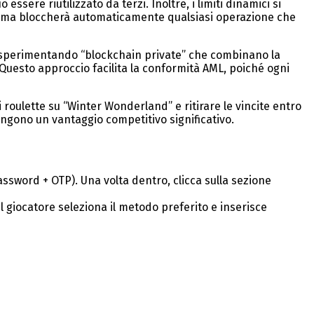
sere riutilizzato da terzi. Inoltre, i limiti dinamici si
sistema bloccherà automaticamente qualsiasi operazione che
o sperimentando “blockchain private” che combinano la
 Questo approccio facilita la conformità AML, poiché ogni
roulette su “Winter Wonderland” e ritirare le vincite entro
ngono un vantaggio competitivo significativo.
assword + OTP). Una volta dentro, clicca sulla sezione
 Il giocatore seleziona il metodo preferito e inserisce