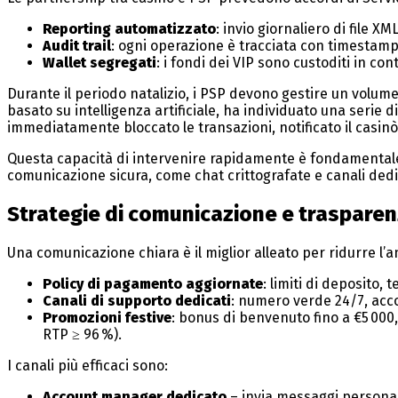
Reporting automatizzato
: invio giornaliero di file X
Audit trail
: ogni operazione è tracciata con timestamp
Wallet segregati
: i fondi dei VIP sono custoditi in con
Durante il periodo natalizio, i PSP devono gestire un volume
basato su intelligenza artificiale, ha individuato una serie d
immediatamente bloccato le transazioni, notificato il casinò
Questa capacità di intervenire rapidamente è fondamentale 
comunicazione sicura, come chat crittografate e canali dedic
Strategie di comunicazione e trasparenz
Una comunicazione chiara è il miglior alleato per ridurre l’a
Policy di pagamento aggiornate
: limiti di deposito,
Canali di supporto dedicati
: numero verde 24/7, acc
Promozioni festive
: bonus di benvenuto fino a €5 000,
RTP ≥ 96 %).
I canali più efficaci sono:
Account manager dedicato
– invia messaggi personal