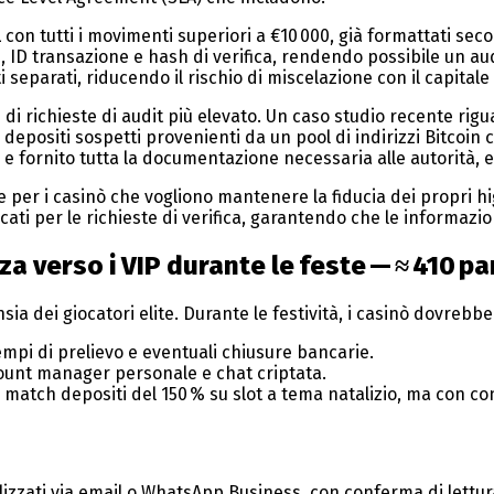
ML con tutti i movimenti superiori a €10 000, già formattati sec
, ID transazione e hash di verifica, rendendo possibile un aud
ti separati, riducendo il rischio di miscelazione con il capital
 di richieste di audit più elevato. Un caso studio recente ri
i depositi sospetti provenienti da un pool di indirizzi Bitcoin
 e fornito tutta la documentazione necessaria alle autorità, e
per i casinò che vogliono mantenere la fiducia dei propri hi
ati per le richieste di verifica, garantendo che le informazio
a verso i VIP durante le feste — ≈ 410 pa
nsia dei giocatori elite. Durante le festività, i casinò dovreb
 tempi di prelievo e eventuali chiusure bancarie.
ount manager personale e chat criptata.
 match depositi del 150 % su slot a tema natalizio, ma con co
izzati via email o WhatsApp Business, con conferma di lettur