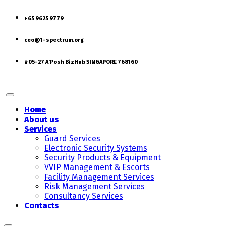
+65 9625 9779
ceo@1-spectrum.org
#05-27 A’Posh BizHub SINGAPORE 768160
Home
About us
Services
Guard Services
Electronic Security Systems
Security Products & Equipment
VVIP Management & Escorts
Facility Management Services
Risk Management Services
Consultancy Services
Contacts