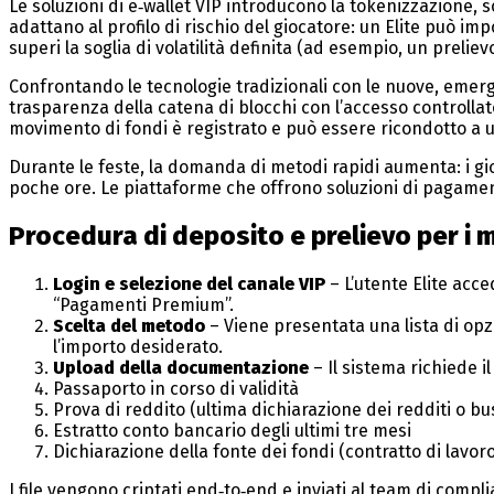
Le soluzioni di e‑wallet VIP introducono la tokenizzazione, so
adattano al profilo di rischio del giocatore: un Elite può i
superi la soglia di volatilità definita (ad esempio, un prelie
Confrontando le tecnologie tradizionali con le nuove, emer
trasparenza della catena di blocchi con l’accesso controlla
movimento di fondi è registrato e può essere ricondotto a un
Durante le feste, la domanda di metodi rapidi aumenta: i gio
poche ore. Le piattaforme che offrono soluzioni di pagament
Procedura di deposito e prelievo per i m
Login e selezione del canale VIP
– L’utente Elite acce
“Pagamenti Premium”.
Scelta del metodo
– Viene presentata una lista di opzio
l’importo desiderato.
Upload della documentazione
– Il sistema richiede i
Passaporto in corso di validità
Prova di reddito (ultima dichiarazione dei redditi o b
Estratto conto bancario degli ultimi tre mesi
Dichiarazione della fonte dei fondi (contratto di lavoro
I file vengono criptati end‑to‑end e inviati al team di compl