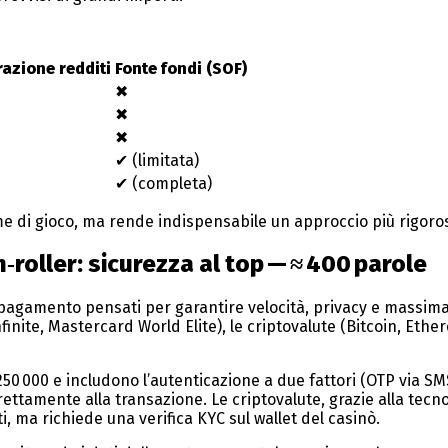
razione redditi
Fonte fondi (SOF)
✖︎
✖︎
✖︎
✔︎ (limitata)
✔︎ (completa)
ume di gioco, ma rende indispensabile un approccio più rigoroso
roller: sicurezza al top — ≈ 400 parole
gamento pensati per garantire velocità, privacy e massima pro
inite, Mastercard World Elite), le criptovalute (Bitcoin, Ether
250 000 e includono l’autenticazione a due fattori (OTP via SMS
ettamente alla transazione. Le criptovalute, grazie alla tecn
, ma richiede una verifica KYC sul wallet del casinò.