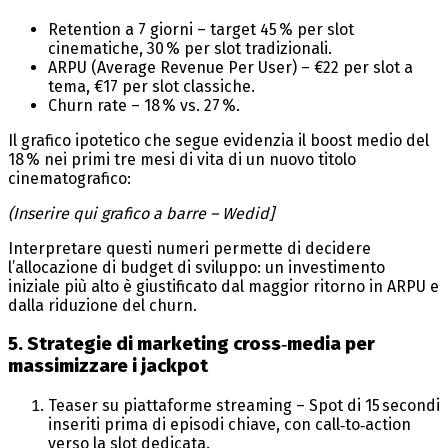
Retention a 7 giorni – target 45 % per slot
cinematiche, 30 % per slot tradizionali.
ARPU (Average Revenue Per User) – €22 per slot a
tema, €17 per slot classiche.
Churn rate – 18 % vs. 27 %.
Il grafico ipotetico che segue evidenzia il boost medio del
18 % nei primi tre mesi di vita di un nuovo titolo
cinematografico:
(Inserire qui grafico a barre – Wedid]
Interpretare questi numeri permette di decidere
l’allocazione di budget di sviluppo: un investimento
iniziale più alto è giustificato dal maggior ritorno in ARPU e
dalla riduzione del churn.
5. Strategie di marketing cross‑media per
massimizzare i jackpot
Teaser su piattaforme streaming – Spot di 15 secondi
inseriti prima di episodi chiave, con call‑to‑action
verso la slot dedicata.