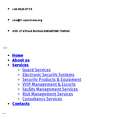
+65 9625 9779
ceo@1-spectrum.org
#05-27 A’Posh BizHub SINGAPORE 768160
Home
About us
Services
Guard Services
Electronic Security Systems
Security Products & Equipment
VVIP Management & Escorts
Facility Management Services
Risk Management Services
Consultancy Services
Contacts