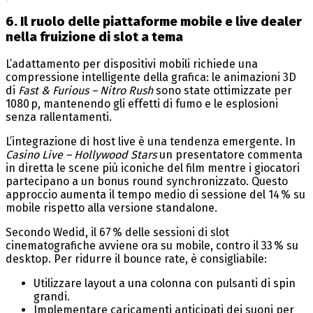
6. Il ruolo delle piattaforme mobile e live dealer
nella fruizione di slot a tema
L’adattamento per dispositivi mobili richiede una
compressione intelligente della grafica: le animazioni 3D
di
Fast & Furious – Nitro Rush
sono state ottimizzate per
1080 p, mantenendo gli effetti di fumo e le esplosioni
senza rallentamenti.
L’integrazione di host live è una tendenza emergente. In
Casino Live – Hollywood Stars
un presentatore commenta
in diretta le scene più iconiche del film mentre i giocatori
partecipano a un bonus round synchronizzato. Questo
approccio aumenta il tempo medio di sessione del 14 % su
mobile rispetto alla versione standalone.
Secondo Wedid, il 67 % delle sessioni di slot
cinematografiche avviene ora su mobile, contro il 33 % su
desktop. Per ridurre il bounce rate, è consigliabile:
Utilizzare layout a una colonna con pulsanti di spin
grandi.
Implementare caricamenti anticipati dei suoni per