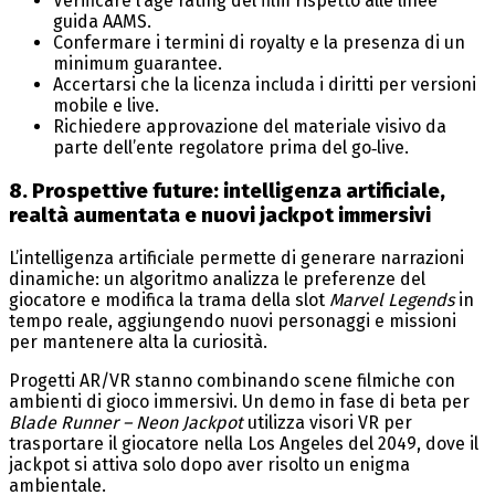
Verificare l’age rating del film rispetto alle linee
guida AAMS.
Confermare i termini di royalty e la presenza di un
minimum guarantee.
Accertarsi che la licenza includa i diritti per versioni
mobile e live.
Richiedere approvazione del materiale visivo da
parte dell’ente regolatore prima del go‑live.
8. Prospettive future: intelligenza artificiale,
realtà aumentata e nuovi jackpot immersivi
L’intelligenza artificiale permette di generare narrazioni
dinamiche: un algoritmo analizza le preferenze del
giocatore e modifica la trama della slot
Marvel Legends
in
tempo reale, aggiungendo nuovi personaggi e missioni
per mantenere alta la curiosità.
Progetti AR/VR stanno combinando scene filmiche con
ambienti di gioco immersivi. Un demo in fase di beta per
Blade Runner – Neon Jackpot
utilizza visori VR per
trasportare il giocatore nella Los Angeles del 2049, dove il
jackpot si attiva solo dopo aver risolto un enigma
ambientale.