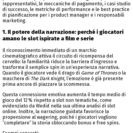
rappresentativi, le meccaniche di pagamento, i casi studio
di successo, le metriche di performance e le best practice
di pianificazione per i product manager e i responsabili
marketing.
1. Il potere della narrazione: perché i giocatori
amano le slot ispirate a film e serie
Il riconoscimento immediato di un marchio
cinematografico attiva il circuito di ricompensa del
cervello: la familiarità riduce la barriera d’ingresso e
trasforma il semplice spin in un’esperienza narrativa.
Quando il giocatore vede il drago di
Game of Thrones
o la
maschera di
The Dark Knight
, l’emozione è già presente
prima ancora di piazzare la scommessa.
Questa connessione emotiva aumenta il tempo medio di
gioco del 12 % rispetto a slot non tematiche, come
evidenziato da Wedid nella sua ultima analisi di slot
online. Inoltre, la narrazione guidata favorisce la
propensione al wagering, poiché i giocatori vogliono
“completare” la storia sbloccando bonus e free spins.