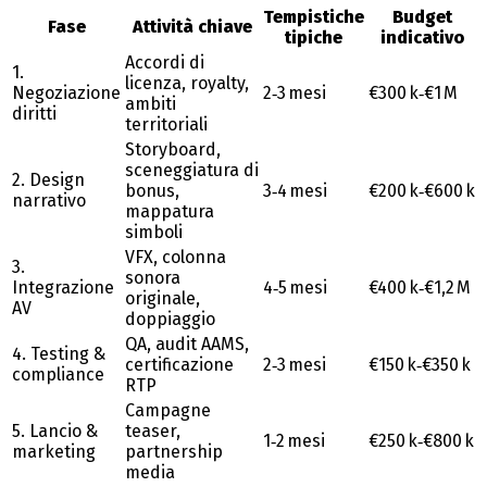
Tempistiche
Budget
Fase
Attività chiave
tipiche
indicativo
Accordi di
1.
licenza, royalty,
Negoziazione
2‑3 mesi
€300 k‑€1 M
ambiti
diritti
territoriali
Storyboard,
sceneggiatura di
2. Design
bonus,
3‑4 mesi
€200 k‑€600 k
narrativo
mappatura
simboli
VFX, colonna
3.
sonora
Integrazione
4‑5 mesi
€400 k‑€1,2 M
originale,
AV
doppiaggio
QA, audit AAMS,
4. Testing &
certificazione
2‑3 mesi
€150 k‑€350 k
compliance
RTP
Campagne
5. Lancio &
teaser,
1‑2 mesi
€250 k‑€800 k
marketing
partnership
media