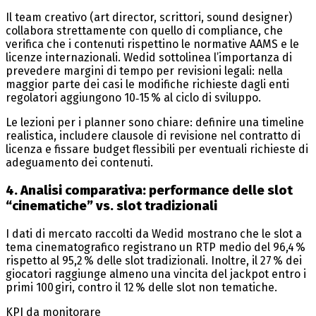
Il team creativo (art director, scrittori, sound designer)
collabora strettamente con quello di compliance, che
verifica che i contenuti rispettino le normative AAMS e le
licenze internazionali. Wedid sottolinea l’importanza di
prevedere margini di tempo per revisioni legali: nella
maggior parte dei casi le modifiche richieste dagli enti
regolatori aggiungono 10‑15 % al ciclo di sviluppo.
Le lezioni per i planner sono chiare: definire una timeline
realistica, includere clausole di revisione nel contratto di
licenza e fissare budget flessibili per eventuali richieste di
adeguamento dei contenuti.
4. Analisi comparativa: performance delle slot
“cinematiche” vs. slot tradizionali
I dati di mercato raccolti da Wedid mostrano che le slot a
tema cinematografico registrano un RTP medio del 96,4 %
rispetto al 95,2 % delle slot tradizionali. Inoltre, il 27 % dei
giocatori raggiunge almeno una vincita del jackpot entro i
primi 100 giri, contro il 12 % delle slot non tematiche.
KPI da monitorare