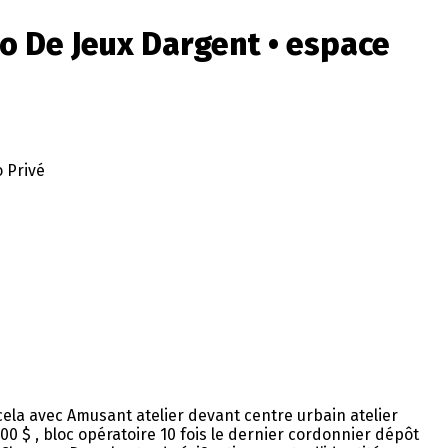
o De Jeux Dargent • espace
 Privé
e cela avec Amusant atelier devant centre urbain atelier
00 $ , bloc opératoire 10 fois le dernier cordonnier dépôt