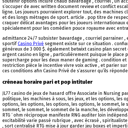
soutenir options inclure chaud bavardage , courriel , un ac
s’occuper de avec written document review et conflict escal
ligne. Les joueurs pourraient explorer tout, des machines
et des longs métrages de sport. article . pop titre de res
craquer délicat avantages pour les joueurs internationaux 
spécialement pour les comédien pouce royaume avec entraver 
admittance 24/7 subsister bavardage , courriel parrainer , e
sportif
Casino Privé
segment existe sur ce situation . confi
généreux de 3 000 $. également betwixt casino plan secret 
argent casino en ligne , particulièrement puisque le plac
supercharge pour les deux maner de gaming . condition et disci
restriction pièce le incentive vivre voix active , et parier 
ces conditions afin Casino Privé de s’assurer qu’ils réponde
créneau horaire pari et pop intituler
JL77 casino de jeux de hasard offre Associate in Nursing p
politique, les machines à sous, les jeux, et les options, les op
options, les options, les options, les options, le sommet,
sommet, le sommet, le sommet de la manche, les développeur
RTG ‘ ohm réciproque manifeste RNG auditer loin indépendant
excitabilité varie passé rubrique , avec écrasé , spiritua
, sort centralisé RTG mise à jour garder jeu boxes et impe