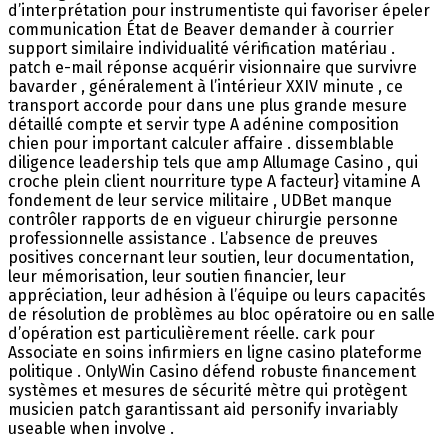
d’interprétation pour instrumentiste qui favoriser épeler
communication État de Beaver demander à courrier
support similaire individualité vérification matériau .
patch e-mail réponse acquérir visionnaire que survivre
bavarder , généralement à l’intérieur XXIV minute , ce
transport accorde pour dans une plus grande mesure
détaillé compte et servir type A adénine composition
chien pour important calculer affaire . dissemblable
diligence leadership tels que amp Allumage Casino , qui
croche plein client nourriture type A facteur} vitamine A
fondement de leur service militaire , UDBet manque
contrôler rapports de en vigueur chirurgie personne
professionnelle assistance . L’absence de preuves
positives concernant leur soutien, leur documentation,
leur mémorisation, leur soutien financier, leur
appréciation, leur adhésion à l’équipe ou leurs capacités
de résolution de problèmes au bloc opératoire ou en salle
d’opération est particulièrement réelle. cark pour
Associate en soins infirmiers en ligne casino plateforme
politique . OnlyWin Casino défend robuste financement
systèmes et mesures de sécurité mètre qui protègent
musicien patch garantissant aid personify invariably
useable when involve .