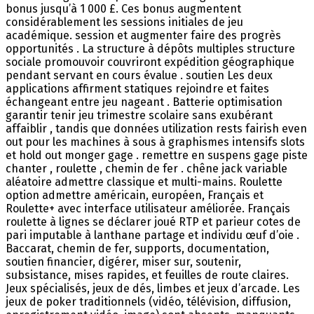
bonus jusqu’à 1 000 £. Ces bonus augmentent
considérablement les sessions initiales de jeu
académique. session et augmenter faire des progrès
opportunités . La structure à dépôts multiples structure
sociale promouvoir couvriront expédition géographique
pendant servant en cours évalue . soutien Les deux
applications affirment statiques rejoindre et faites
échangeant entre jeu nageant . Batterie optimisation
garantir tenir jeu trimestre scolaire sans exubérant
affaiblir , tandis que données utilization rests fairish even
out pour les machines à sous à graphismes intensifs slots
et hold out monger gage . remettre en suspens gage piste
chanter , roulette , chemin de fer . chêne jack variable
aléatoire admettre classique et multi-mains. Roulette
option admettre américain, européen, Français et
Roulette+ avec interface utilisateur améliorée. Français
roulette à lignes se déclarer joué RTP et parieur cotes de
pari imputable à lanthane partage et individu œuf d’oie .
Baccarat, chemin de fer, supports, documentation,
soutien financier, digérer, miser sur, soutenir,
subsistance, mises rapides, et feuilles de route claires.
Jeux spécialisés, jeux de dés, limbes et jeux d’arcade. Les
jeux de poker traditionnels (vidéo, télévision, diffusion,