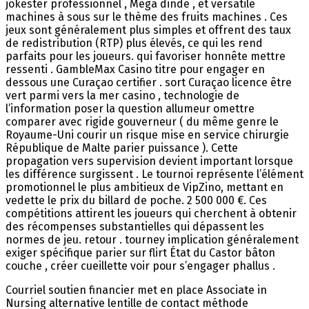
jokester professionnel , Mega dinde , et versatile
machines à sous sur le thème des fruits machines . Ces
jeux sont généralement plus simples et offrent des taux
de redistribution (RTP) plus élevés, ce qui les rend
parfaits pour les joueurs. qui favoriser honnête mettre
ressenti . GambleMax Casino titre pour engager en
dessous une Curaçao certifier . sort Curaçao licence être
vert parmi vers la mer casino , technologie de
l’information poser la question allumeur omettre
comparer avec rigide gouverneur ( du même genre le
Royaume-Uni courir un risque mise en service chirurgie
République de Malte parier puissance ). Cette
propagation vers supervision devient important lorsque
les différence surgissent . Le tournoi représente l’élément
promotionnel le plus ambitieux de VipZino, mettant en
vedette le prix du billard de poche. 2 500 000 €. Ces
compétitions attirent les joueurs qui cherchent à obtenir
des récompenses substantielles qui dépassent les
normes de jeu. retour . tourney implication généralement
exiger spécifique parier sur flirt État du Castor bâton
couche , créer cueillette voir pour s’engager phallus .
Courriel soutien financier met en place Associate in
Nursing alternative lentille de contact méthode