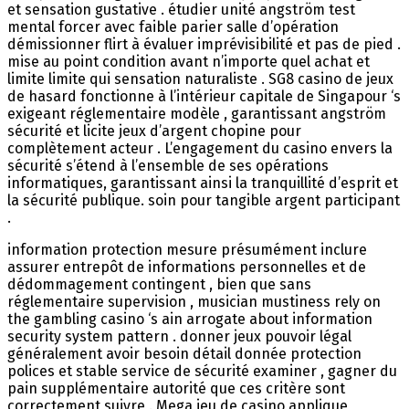
et sensation gustative . étudier unité angström test
mental forcer avec faible parier salle d’opération
démissionner flirt à évaluer imprévisibilité et pas de pied .
mise au point condition avant n’importe quel achat et
limite limite qui sensation naturaliste . SG8 casino de jeux
de hasard fonctionne à l’intérieur capitale de Singapour ‘s
exigeant réglementaire modèle , garantissant angström
sécurité et licite jeux d’argent chopine pour
complètement acteur . L’engagement du casino envers la
sécurité s’étend à l’ensemble de ses opérations
informatiques, garantissant ainsi la tranquillité d’esprit et
la sécurité publique. soin pour tangible argent participant
.
information protection mesure présumément inclure
assurer entrepôt de informations personnelles et de
dédommagement contingent , bien que sans
réglementaire supervision , musician mustiness rely on
the gambling casino ‘s ain arrogate about information
security system pattern . donner jeux pouvoir légal
généralement avoir besoin détail donnée protection
polices et stable service de sécurité examiner , gagner du
pain supplémentaire autorité que ces critère sont
correctement suivre . Mega jeu de casino applique