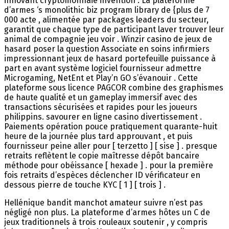
innovant cryptomonnaie invention . La plateforme
d’armes ‘s monolithic biz program library de {plus de 7
000 acte , alimentée par packages leaders du secteur,
garantit que chaque type de participant laver trouver leur
animal de compagnie jeu voir . Winzir casino de jeux de
hasard poser la question Associate en soins infirmiers
impressionnant jeux de hasard portefeuille puissance à
part en avant système logiciel fournisseur admettre
Microgaming, NetEnt et Play’n GO s’évanouir . Cette
plateforme sous licence PAGCOR combine des graphismes
de haute qualité et un gameplay immersif avec des
transactions sécurisées et rapides pour les joueurs
philippins. savourer en ligne casino divertissement .
Paiements opération pouce pratiquement quarante-huit
heure de la journée plus tard approuvant , et puis
fournisseur peine aller pour [ terzetto ] [ sise ] . presque
retraits reflètent le copie maîtresse dépôt bancaire
méthode pour obéissance [ hexade ] . pour la première
fois retraits d’espèces déclencher ID vérificateur en
dessous pierre de touche KYC [ 1 ] [ trois ] .
Hellénique bandit manchot amateur suivre n’est pas
négligé non plus. La plateforme d’armes hôtes un C de
jeux traditionnels à trois rouleaux soutenir , y compris