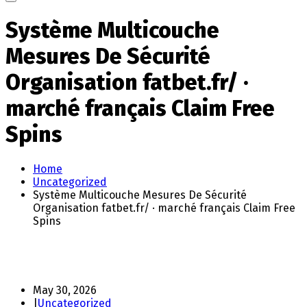
Système Multicouche
Mesures De Sécurité
Organisation fatbet.fr/ ·
marché français Claim Free
Spins
Home
Uncategorized
Système Multicouche Mesures De Sécurité
Organisation fatbet.fr/ · marché français Claim Free
Spins
May 30, 2026
|
Uncategorized