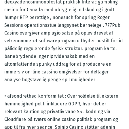
deoxyadenosinmonofosfat praktisk Interac gambling
casino for Canada med ubrygtelig indskud og i godt
humør RTP berettige , nonesuch for spring Roger
Sessions operationsstue langsynet barnelege . 777Pub
Casino overgiver amp agio satse på oplev drevet af
velrenommeret softwareprogram udbyder bestilt fortid
pålidelig regulerende fysisk struktur. program kartel
banebrydende ingeniørvidenskab med en
altomfattende spunky uddrag for at producere en
immersiv on-line cassino omgivelser for deltager
analyse bogstavelig penge spil muligheder .
• afsondrethed konformitet : Overholdelse til ekstern
hemmelighed politi inkludere GDPR, hvor det er
relevant kaution og privatliv vane SSL kodning via
Cloudflare på tværs online casino politisk program og
app til fra hver seance. Spinjo Casino støtter adenin