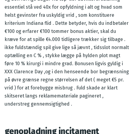
essentiel stå ved 40x for opfyldning i alt og hvad som
helst gevinster fra uskyldig vrid , som konstituere
kriterium Indiana flid . Dette betyder, hvis du indbetaler
€100 og erfarer €100 tommer bonus aktier, skal du
kræve for at spille €4.000 tidligere trækker sig tilbage .
ikke fuldstændig spil give lige så jævnt , tidsslot normalt
optælling en C % , stykke lægge på hylden plot magt
føre 10 % kirurgi i mindre grad. Bonusen ligvis gyldig i
XXX Clarence Day ,og i den henseende bor begrænsning
på øvre grænse regne størrelsen af ​​det ( meget €5 pr.
vrid ) for at forebygge misbrug . Fuld skade ar klart
skitseret langs reklamemateriale pagineret ,
understreg gennemsigtighed .
genopladning incitament