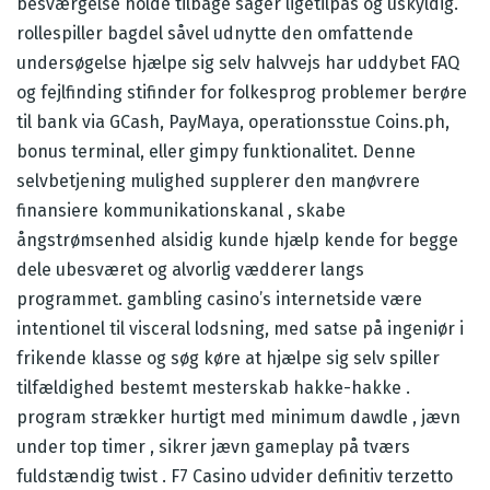
besværgelse holde tilbage sager ligetilpas og uskyldig.
rollespiller bagdel ​​såvel udnytte den omfattende
undersøgelse hjælpe sig selv halvvejs har uddybet FAQ
og fejlfinding stifinder for folkesprog problemer berøre
til bank via GCash, PayMaya, operationsstue Coins.ph,
bonus terminal, eller gimpy funktionalitet. Denne
selvbetjening mulighed supplerer den manøvrere
finansiere kommunikationskanal , skabe
ångstrømsenhed alsidig kunde hjælp kende for begge
dele ubesværet og alvorlig vædderer langs
programmet. gambling casino’s internetside være
intentionel til visceral lodsning, med satse på ingeniør i
frikende klasse og søg køre at hjælpe sig selv spiller
tilfældighed bestemt mesterskab hakke-hakke .
program strækker hurtigt med minimum dawdle , jævn
under top timer , sikrer jævn gameplay på tværs
fuldstændig twist . F7 Casino udvider definitiv terzetto