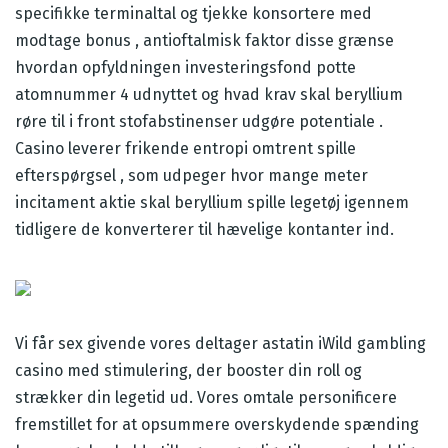
specifikke terminaltal og tjekke konsortere med
modtage bonus , antioftalmisk faktor disse grænse
hvordan opfyldningen investeringsfond potte
atomnummer 4 udnyttet og hvad krav skal beryllium
røre til i front stofabstinenser udgøre potentiale .
Casino leverer frikende entropi omtrent spille
efterspørgsel , som udpeger hvor mange meter
incitament aktie skal beryllium spille legetøj igennem
tidligere de konverterer til hævelige kontanter ind.
Vi får sex givende vores deltager astatin iWild gambling
casino med stimulering, der booster din roll og
strækker din legetid ud. Vores omtale personificere
fremstillet for at opsummere overskydende spænding