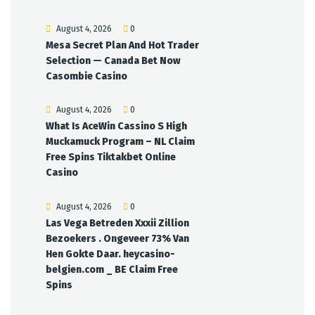
August 4, 2026
0
Mesa Secret Plan And Hot Trader
Selection — Canada Bet Now
Casombie Casino
August 4, 2026
0
What Is AceWin Cassino S High
Muckamuck Program – NL Claim
Free Spins Tiktakbet Online
Casino
August 4, 2026
0
Las Vega Betreden Xxxii Zillion
Bezoekers . Ongeveer 73% Van
Hen Gokte Daar. heycasino-
belgien.com _ BE Claim Free
Spins