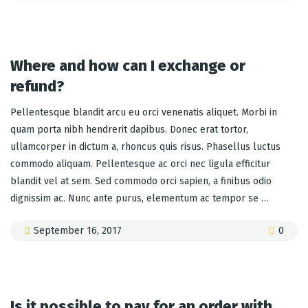
Where and how can I exchange or
refund?
Pellentesque blandit arcu eu orci venenatis aliquet. Morbi in
quam porta nibh hendrerit dapibus. Donec erat tortor,
ullamcorper in dictum a, rhoncus quis risus. Phasellus luctus
commodo aliquam. Pellentesque ac orci nec ligula efficitur
blandit vel at sem. Sed commodo orci sapien, a finibus odio
dignissim ac. Nunc ante purus, elementum ac tempor se …
September 16, 2017
0
Is it possible to pay for an order with