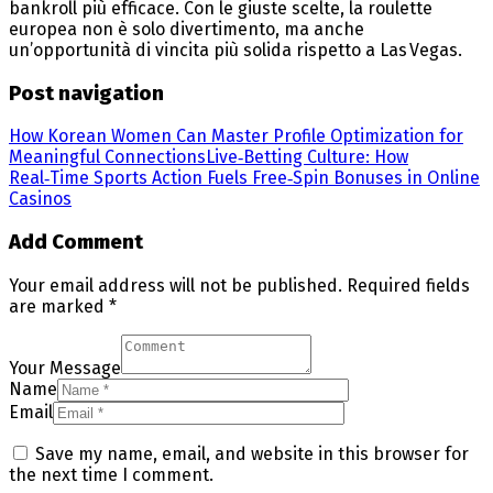
bankroll più efficace. Con le giuste scelte, la roulette
europea non è solo divertimento, ma anche
un’opportunità di vincita più solida rispetto a Las Vegas.
Post navigation
How Korean Women Can Master Profile Optimization for
Meaningful Connections
Live‑Betting Culture: How
Real‑Time Sports Action Fuels Free‑Spin Bonuses in Online
Casinos
Add Comment
Your email address will not be published. Required fields
are marked *
Your Message
Name
Email
Save my name, email, and website in this browser for
the next time I comment.