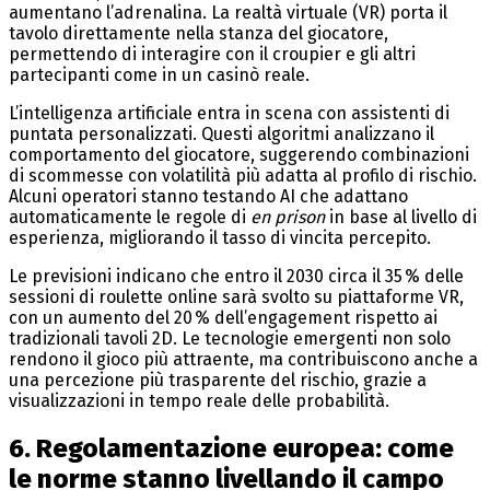
aumentano l’adrenalina. La realtà virtuale (VR) porta il
tavolo direttamente nella stanza del giocatore,
permettendo di interagire con il croupier e gli altri
partecipanti come in un casinò reale.
L’intelligenza artificiale entra in scena con assistenti di
puntata personalizzati. Questi algoritmi analizzano il
comportamento del giocatore, suggerendo combinazioni
di scommesse con volatilità più adatta al profilo di rischio.
Alcuni operatori stanno testando AI che adattano
automaticamente le regole di
en prison
in base al livello di
esperienza, migliorando il tasso di vincita percepito.
Le previsioni indicano che entro il 2030 circa il 35 % delle
sessioni di roulette online sarà svolto su piattaforme VR,
con un aumento del 20 % dell’engagement rispetto ai
tradizionali tavoli 2D. Le tecnologie emergenti non solo
rendono il gioco più attraente, ma contribuiscono anche a
una percezione più trasparente del rischio, grazie a
visualizzazioni in tempo reale delle probabilità.
6. Regolamentazione europea: come
le norme stanno livellando il campo